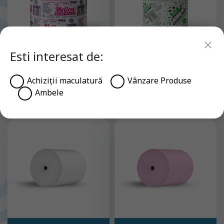
Esti interesat de:
Achiziții maculatură
Vânzare Produse
МОДЕЛЬ “ Mellow”
МОДЕЛЬ “Green Owl”
Ambele