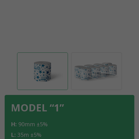
MODEL “1”
H:
90mm ±5%
L:
35m ±5%