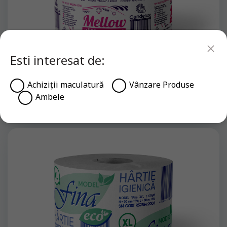
Esti interesat de:
Achiziții maculatură
Vânzare Produse
Model “Mellow”
Ambele